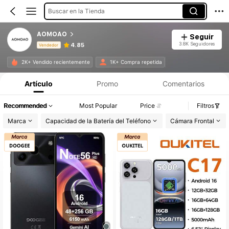
Buscar en la Tienda
AOMOAO
Seguir
3.8K Seguidores
4.85
Vendedor
Información del producto: Divulgación de precios, detalles de ventas y existencias.
2K+ Vendido recientemente
1K+ Compra repetida
Artículo
Promo
Comentarios
Recommended
Most Popular
Price
Filtros
Marca
Capacidad de la Batería del Teléfono
Cámara Frontal