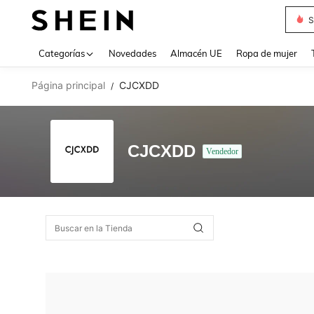
S
Use up 
Categorías
Novedades
Almacén UE
Ropa de mujer
Página principal
CJCXDD
/
CJCXDD
Vendedor