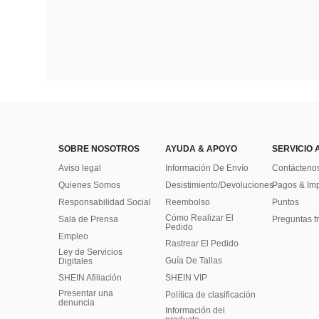
SOBRE NOSOTROS
AYUDA & APOYO
SERVICIO 
Aviso legal
Información De Envío
Contácteno
Quienes Somos
Desistimiento/Devoluciones
Pagos & Im
Responsabilidad Social
Reembolso
Puntos
Cómo Realizar El
Sala de Prensa
Preguntas f
Pedido
Empleo
Rastrear El Pedido
Ley de Servicios
Guía De Tallas
Digitales
SHEIN Afiliación
SHEIN VIP
Presentar una
Política de clasificación
denuncia
​Información del