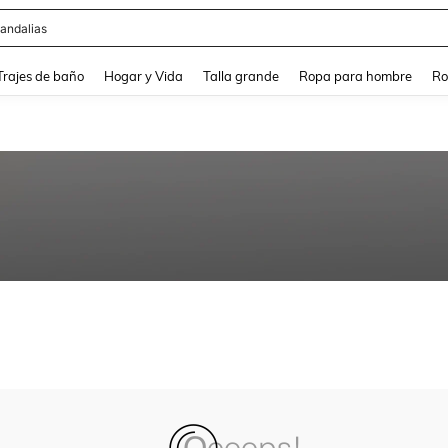
andalias
and down arrow keys to navigate search Búsqueda Reciente and Buscar y Encontr
Trajes de baño
Hogar y Vida
Talla grande
Ropa para hombre
Ro