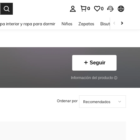
0
0
ar. Press Enter to select.
pa interior y ropa para dormir
Niños
Zapatos
Bisutería Y Accesorio
Seguir
Información del producto
Ordenar por