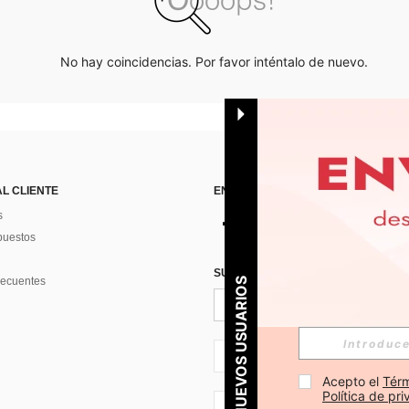
No hay coincidencias. Por favor inténtalo de nuevo.
AL CLIENTE
ENCUÉNTRANOS EN
s
puestos
SUSCRÍBETE PARA RECIBIR OFERTA
recuentes
PARA NUEVOS USUARIOS
ES + 34
Acepto el 
Térm
Política de pr
ES + 34