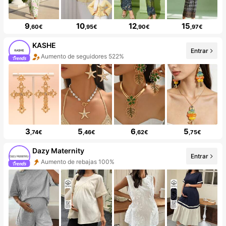
9
10
12
15
,60€
,95€
,90€
,97€
KASHE
Entrar
Aumento de seguidores 522%
3
5
6
5
,74€
,46€
,62€
,75€
Dazy Maternity
Entrar
Aumento de rebajas 100%