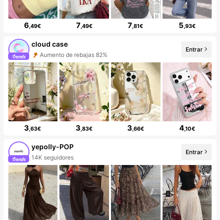
6
7
7
5
,49€
,49€
,81€
,93€
cloud case
Entrar
Aumento de rebajas 82%
3
3
3
4
,63€
,83€
,66€
,10€
yepolly-POP
Entrar
14K seguidores