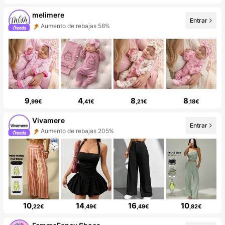
melimere
Entrar
Aumento de rebajas 58%
9
4
8
8
,99€
,41€
,21€
,18€
Vivamere
Entrar
Aumento de rebajas 205%
10
14
16
10
,22€
,49€
,49€
,82€