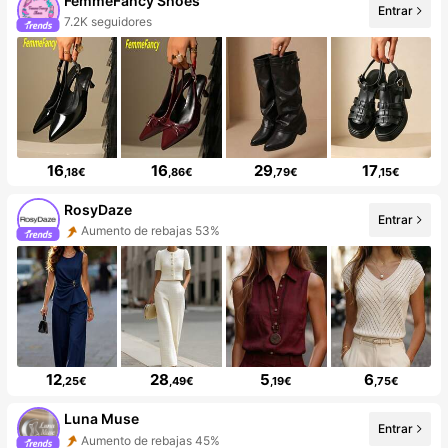
FemmeFancy Shoes
Entrar
7.2K seguidores
16
16
29
17
,18€
,86€
,79€
,15€
RosyDaze
Entrar
Aumento de rebajas 53%
12
28
5
6
,25€
,49€
,19€
,75€
Luna Muse
Entrar
Aumento de rebajas 45%