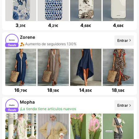
3
4
4
4
,31€
,21€
,68€
,68€
Zorene
Entrar
Aumento de seguidores 130%
16
18
14
18
,79€
,18€
,85€
,58€
Mopha
Entrar
¡La tienda tiene artículos nuevos