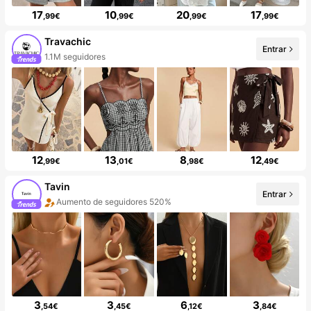
17
10
20
17
,99€
,99€
,99€
,99€
Travachic
Entrar
1.1M seguidores
12
13
8
12
,99€
,01€
,98€
,49€
Tavin
Entrar
Aumento de seguidores 520%
3
3
6
3
,54€
,45€
,12€
,84€