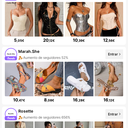
5
20
10
12
,05€
,12€
,39€
,56€
Marah.She
Entrar
Aumento de seguidores 52%
10
8
16
16
,47€
,08€
,28€
,12€
Rosette
Entrar
Aumento de seguidores 656%