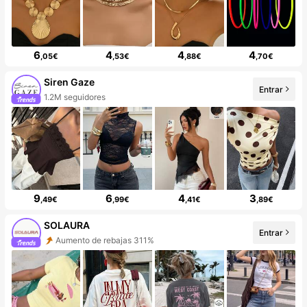
6
4
4
4
,05€
,53€
,88€
,70€
Siren Gaze
Entrar
1.2M seguidores
9
6
4
3
,49€
,99€
,41€
,89€
SOLAURA
Entrar
Aumento de rebajas 311%