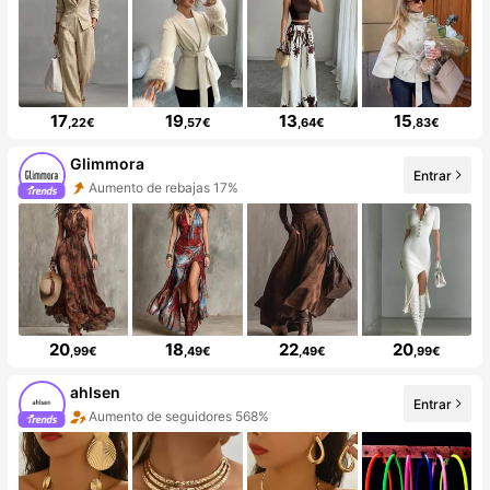
17
19
13
15
,22€
,57€
,64€
,83€
Glimmora
Entrar
Aumento de rebajas 17%
20
18
22
20
,99€
,49€
,49€
,99€
ahlsen
Entrar
Aumento de seguidores 568%