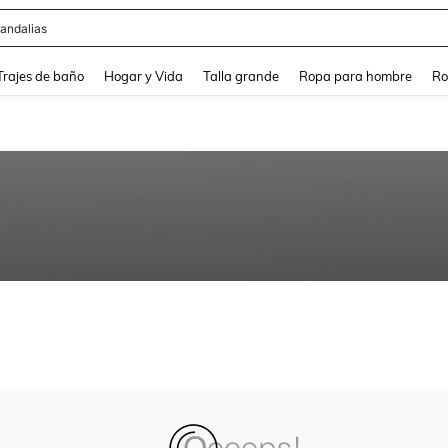
andalias
and down arrow keys to navigate search Búsqueda Reciente and Buscar y Encontr
Trajes de baño
Hogar y Vida
Talla grande
Ropa para hombre
Ro