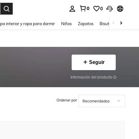
0
0
ar. Press Enter to select.
pa interior y ropa para dormir
Niños
Zapatos
Bisutería Y Accesorio
Seguir
Información del producto
Ordenar por