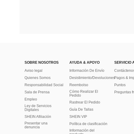
SOBRE NOSOTROS
AYUDA & APOYO
SERVICIO 
Aviso legal
Información De Envío
Contácteno
Quienes Somos
Desistimiento/Devoluciones
Pagos & Im
Responsabilidad Social
Reembolso
Puntos
Cómo Realizar El
Sala de Prensa
Preguntas f
Pedido
Empleo
Rastrear El Pedido
Ley de Servicios
Guía De Tallas
Digitales
SHEIN Afiliación
SHEIN VIP
Presentar una
Política de clasificación
denuncia
​Información del