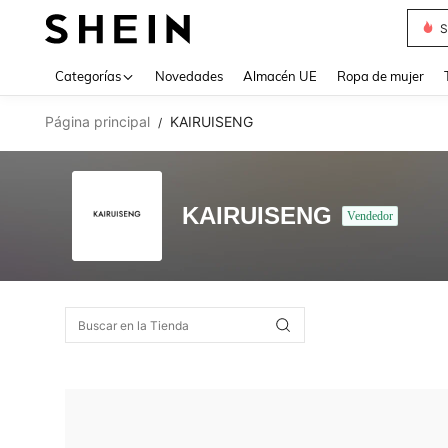
S
Use up 
Categorías
Novedades
Almacén UE
Ropa de mujer
Página principal
KAIRUISENG
/
KAIRUISENG
Vendedor