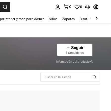
0
0
ar. Press Enter to select.
pa interior y ropa para dormir
Niños
Zapatos
Bisutería Y Accesorio
Seguir
8 Seguidores
Información del producto