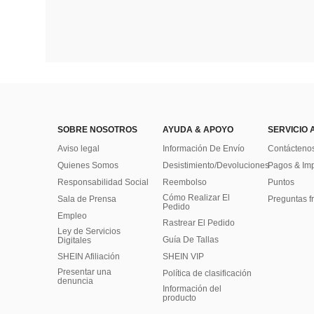
SOBRE NOSOTROS
AYUDA & APOYO
SERVICIO 
Aviso legal
Información De Envío
Contácteno
Quienes Somos
Desistimiento/Devoluciones
Pagos & Im
Responsabilidad Social
Reembolso
Puntos
Cómo Realizar El
Sala de Prensa
Preguntas f
Pedido
Empleo
Rastrear El Pedido
Ley de Servicios
Guía De Tallas
Digitales
SHEIN Afiliación
SHEIN VIP
Presentar una
Política de clasificación
denuncia
​Información del
producto