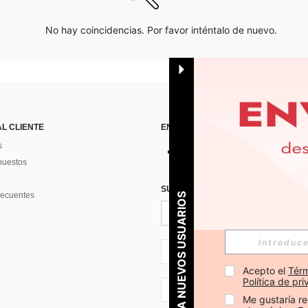
No hay coincidencias. Por favor inténtalo de nuevo.
AL CLIENTE
ENCUÉNTRANOS EN
s
puestos
SUSCRÍBETE PARA RECIBIR OFERTA
recuentes
PARA NUEVOS USUARIOS
ES + 34
Acepto el 
Térm
Política de pr
ES + 34
Me gustaría re