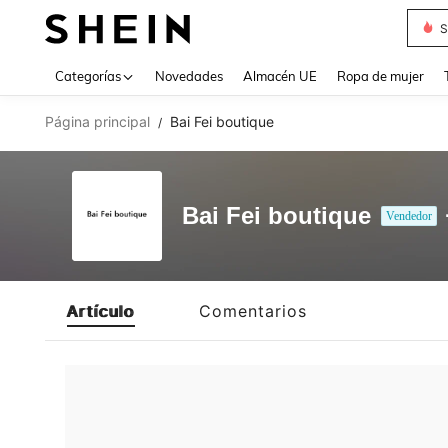
S
Use up 
Categorías
Novedades
Almacén UE
Ropa de mujer
Página principal
Bai Fei boutique
/
Bai Fei boutique
Vendedor
Artículo
Comentarios