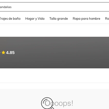
andalias
and down arrow keys to navigate search Búsqueda Reciente and Buscar y Encontr
Trajes de baño
Hogar y Vida
Talla grande
Ropa para hombre
Ro
4.85