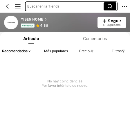
Buscar en la Tienda
YIBEN HOME
Seguir
Información del producto: Divulgación de precios, detalles de ventas y existencias.
41 Seguidores
4.88
Vendedor
Artículo
Comentarios
Recomendados
Más populares
Precio
Filtros
No hay coincidencias
Por favor inténtelo de nuevo.