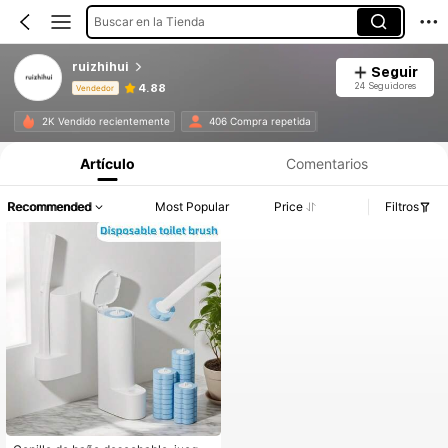
Buscar en la Tienda
ruizhihui
Seguir
24 Seguidores
4.88
Vendedor
Información del producto: Divulgación de precios, detalles de ventas y existencias.
2K Vendido recientemente
406 Compra repetida
Artículo
Comentarios
Recommended
Most Popular
Price
Filtros