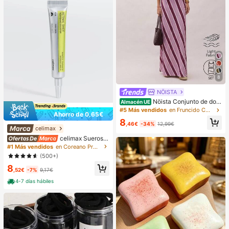
8
NÖISTA
Nöista Conjunto de dos
Almacén UE
piezas a rayas sin tirantes con top
#5 Más vendidos
en Fruncido Coords de mujer
Ahorro de 0,65€
de volantes fruncidos. Estilo de ver
8
ano, otoño, resort, vacaciones, fiest
,46€
-34%
12,99€
celimax
a.
celimax Sueros y
tratamiento facial
#1 Más vendidos
en Coreano Protección de la piel
(500+)
8
,52€
-7%
9,17€
4-7 días hábiles