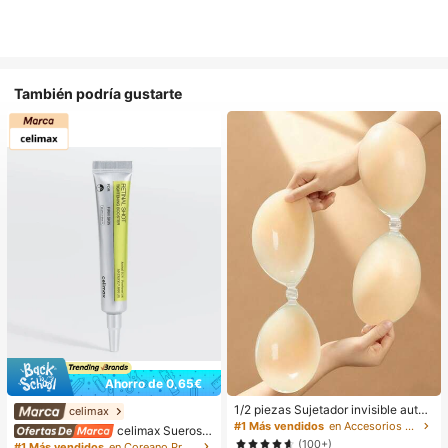
También podría gustarte
Ahorro de 0,65€
1/2 piezas Sujetador invisible autoa
celimax
dhesivo de silicona sin tirantes para
#1 Más vendidos
en Accesorios antideslizantes para ropa
celimax Sueros y
mujeres, adecuado para vestidos d
tratamiento facial
(100+)
#1 Más vendidos
en Coreano Protección de la piel