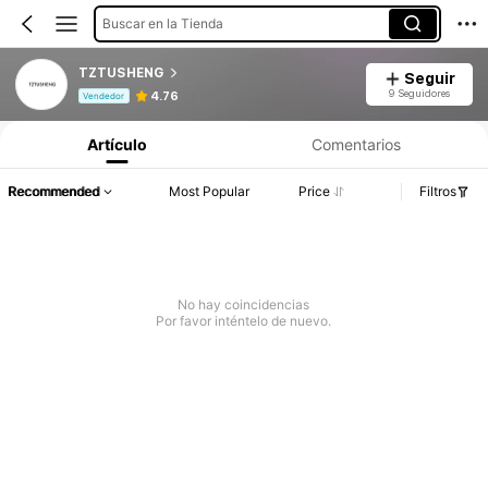
Buscar en la Tienda
TZTUSHENG
Seguir
Información del producto: Divulgación de precios, detalles de ventas y existencias.
9 Seguidores
4.76
Vendedor
Artículo
Comentarios
Recommended
Most Popular
Price
Filtros
No hay coincidencias
Por favor inténtelo de nuevo.