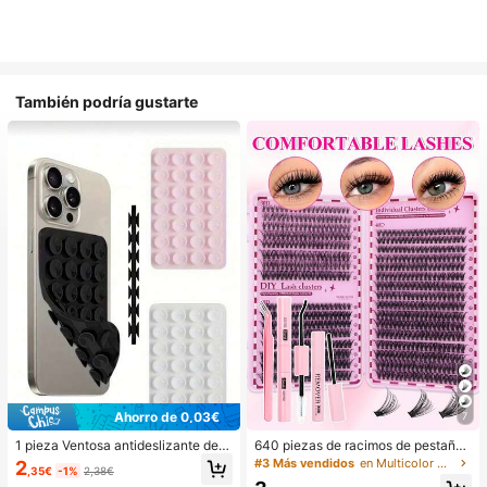
También podría gustarte
Ahorro de 0,03€
7
1 pieza Ventosa antideslizante de si
640 piezas de racimos de pestañas
licona para teléfono, 28 piezas Vent
postizas de visón sintético DIY, rizo
#3 Más vendidos
en Multicolor Kits de pestañas postizas y adhesivo
2
,35€
-1%
2,38€
osas de silicona (almohadillas auto
D, voluminosas y esponjosas, longit