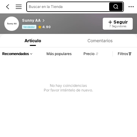
Buscar en la Tienda
Sunny AA
Seguir
Información del producto: Divulgación de precios, detalles de ventas y existencias.
7 Seguidores
4.90
Vendedor
Artículo
Comentarios
Recomendados
Más populares
Precio
Filtros
No hay coincidencias
Por favor inténtelo de nuevo.