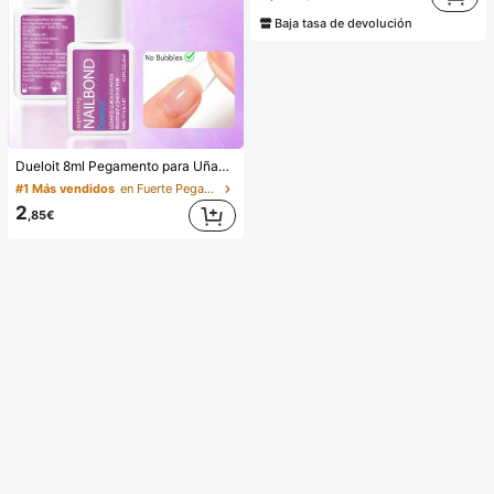
Baja tasa de devolución
Dueloit 8ml Pegamento para Uñas Súper Fuerte con Pincel, Apto para Uñas Acrílicas, Puntas de Uñas y Uñas Postizas Adhesivas, Puede Reparar Uñas Rotas, Pegamento para Uñas Acrílicas/Adhesivo para Uñas/Gel para Uñas, Duradero
#1 Más vendidos
en Fuerte Pegamento y adhesivo para uñas
2
,85€