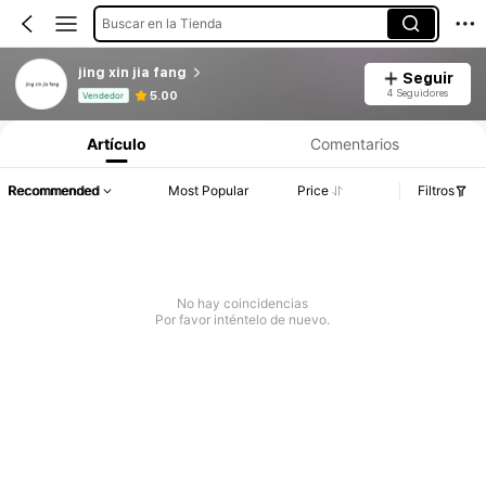
Buscar en la Tienda
jing xin jia fang
Seguir
Información del producto: Divulgación de precios, detalles de ventas y existencias.
4 Seguidores
5.00
Vendedor
Artículo
Comentarios
Recommended
Most Popular
Price
Filtros
No hay coincidencias
Por favor inténtelo de nuevo.