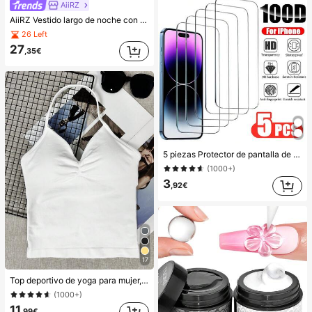
AiiRZ
AiiRZ Vestido largo de noche con cuello halter, superposición drapeada, detalle fruncido en el lateral y sin mangas hasta el suelo
26 Left
27
,35€
5 piezas Protector de pantalla de vidrio templado a prueba de golpes, compatible con 17, 16, 15, 14, 13, 12, 11, XR, XS, X, 7, 8, anti-explosión, anti-rotura, anti-rayones, impermeable, película de vidrio templado para smartphone, imprescindible
(1000+)
3
,92€
17
Top deportivo de yoga para mujer, sin mangas, elástico, transpirable, para fitness y entrenamiento
(1000+)
11
,99€