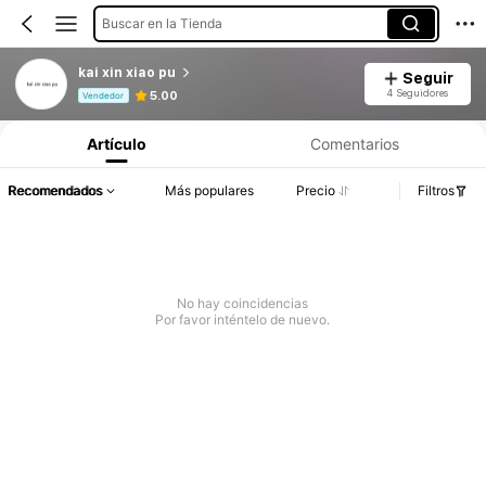
Buscar en la Tienda
kai xin xiao pu
Seguir
Información del producto: Divulgación de precios, detalles de ventas y existencias.
4 Seguidores
5.00
Vendedor
Artículo
Comentarios
Recomendados
Más populares
Precio
Filtros
No hay coincidencias
Por favor inténtelo de nuevo.