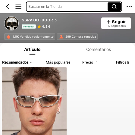
Buscar en la Tienda
SSPV OUTDOOR
Seguir
117 Seguidores
4.84
Vendedor
Información del producto: Divulgación de precios, detalles de ventas y existencias.
1.5K Vendido recientemente
299 Compra repetida
Artículo
Comentarios
Recomendados
Más populares
Precio
Filtros