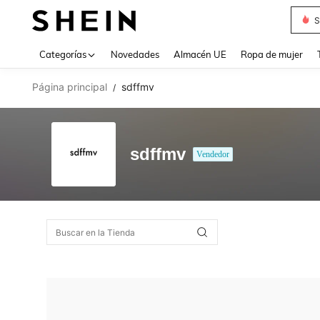
S
Use up 
Categorías
Novedades
Almacén UE
Ropa de mujer
Página principal
sdffmv
/
sdffmv
Vendedor