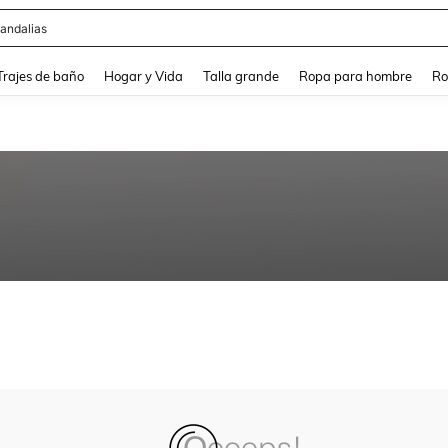
andalias
and down arrow keys to navigate search Búsqueda Reciente and Buscar y Encontr
Trajes de baño
Hogar y Vida
Talla grande
Ropa para hombre
Ro