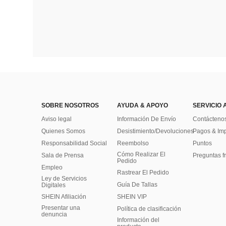
SOBRE NOSOTROS
AYUDA & APOYO
SERVICIO 
Aviso legal
Información De Envío
Contácteno
Quienes Somos
Desistimiento/Devoluciones
Pagos & Im
Responsabilidad Social
Reembolso
Puntos
Cómo Realizar El
Sala de Prensa
Preguntas f
Pedido
Empleo
Rastrear El Pedido
Ley de Servicios
Guía De Tallas
Digitales
SHEIN Afiliación
SHEIN VIP
Presentar una
Política de clasificación
denuncia
​Información del