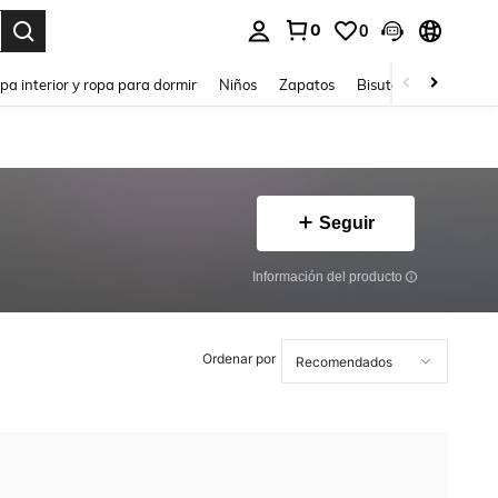
0
0
ar. Press Enter to select.
pa interior y ropa para dormir
Niños
Zapatos
Bisutería Y Accesorio
Seguir
Información del producto
Ordenar por