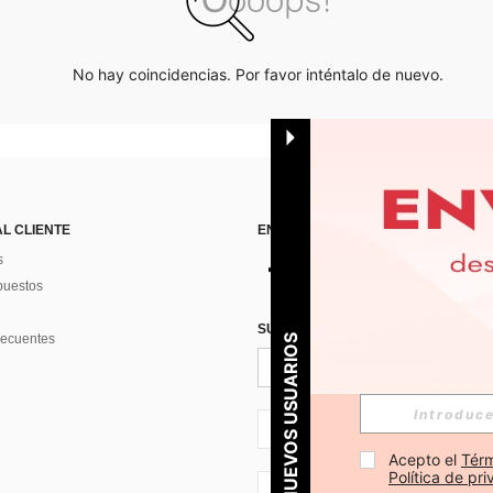
No hay coincidencias. Por favor inténtalo de nuevo.
AL CLIENTE
ENCUÉNTRANOS EN
s
puestos
SUSCRÍBETE PARA RECIBIR OFERTA
recuentes
PARA NUEVOS USUARIOS
ES + 34
Acepto el 
Térm
Política de pr
ES + 34