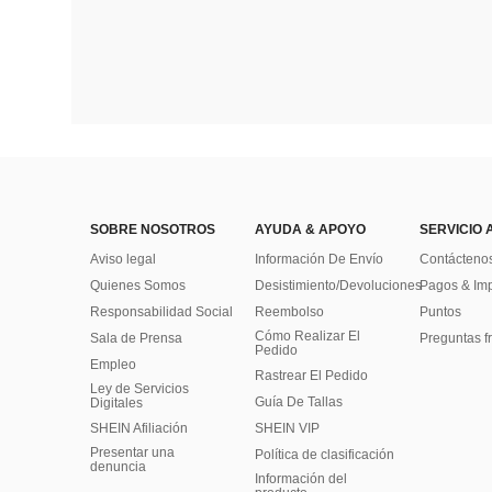
SOBRE NOSOTROS
AYUDA & APOYO
SERVICIO 
Aviso legal
Información De Envío
Contácteno
Quienes Somos
Desistimiento/Devoluciones
Pagos & Im
Responsabilidad Social
Reembolso
Puntos
Cómo Realizar El
Sala de Prensa
Preguntas f
Pedido
Empleo
Rastrear El Pedido
Ley de Servicios
Guía De Tallas
Digitales
SHEIN Afiliación
SHEIN VIP
Presentar una
Política de clasificación
denuncia
​Información del