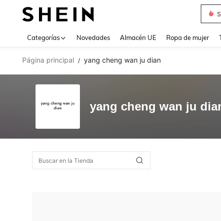
S
Use up 
Categorías
Novedades
Almacén UE
Ropa de mujer
Página principal
yang cheng wan ju dian
/
yang cheng wan ju dia