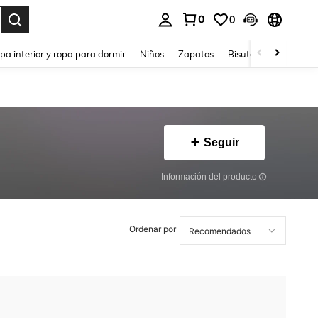
0
0
ar. Press Enter to select.
pa interior y ropa para dormir
Niños
Zapatos
Bisutería Y Accesorio
Seguir
Información del producto
Ordenar por