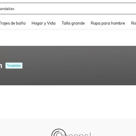
andalias
and down arrow keys to navigate search Búsqueda Reciente and Buscar y Encontr
Trajes de baño
Hogar y Vida
Talla grande
Ropa para hombre
Ro
n
Vendedor