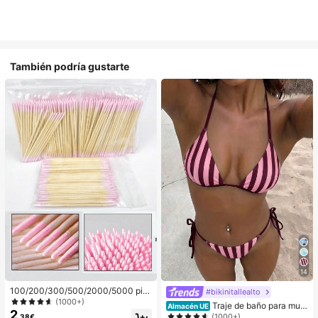
También podría gustarte
14
100/200/300/500/2000/5000 pie
#bikinitallealto
zas/20 piezas Palitos aplicadores d
(1000+)
Traje de baño para muje
Almacén UE
e esmalte de uñas de doble extrem
2
r; Moda; Traje de baño de dos pieza
(1000+)
,38€