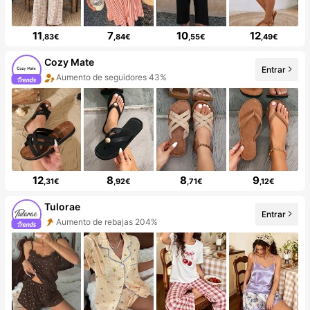
11
7
10
12
,83€
,84€
,55€
,49€
Cozy Mate
Entrar
Aumento de seguidores 43%
12
8
8
9
,31€
,92€
,71€
,12€
Tulorae
Entrar
Aumento de rebajas 204%