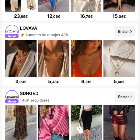
23
12
16
15
,99€
,06€
,79€
,06€
LOVAVA
Entrar
Aumento de rebajas 48%
3
5
6
5
,90€
,48€
,31€
,68€
SDNGED
Entrar
140K seguidores