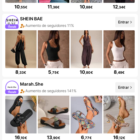
10
11
10
12
,55€
,36€
,88€
,34€
SHEIN BAE
Entrar
Aumento de seguidores 11%
8
5
10
8
,33€
,75€
,80€
,49€
Marah.She
Entrar
Aumento de seguidores 141%
16
13
6
16
,10€
,90€
,77€
,12€