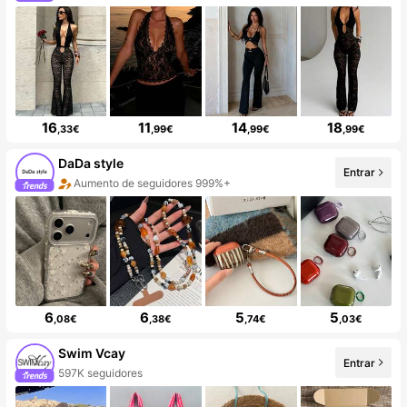
16
11
14
18
,33€
,99€
,99€
,99€
DaDa style
Entrar
Aumento de seguidores 999%+
6
6
5
5
,08€
,38€
,74€
,03€
Swim Vcay
Entrar
597K seguidores