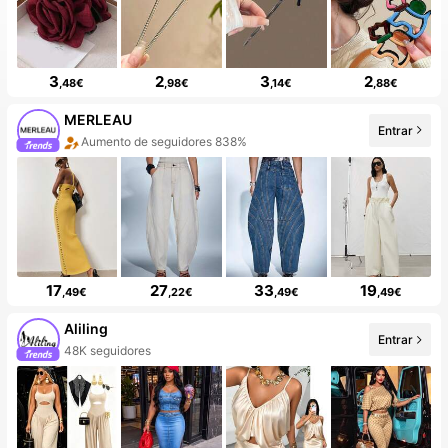
3
2
3
2
,48€
,98€
,14€
,88€
MERLEAU
Entrar
10+ Nuevo
17
27
33
19
,49€
,22€
,49€
,49€
Aliling
Entrar
¡La tienda tiene artículos nuevos