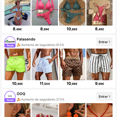
8
8
10
8
,49€
,99€
,88€
,49€
Palasendo
Entrar
Aumento de seguidores 813%
10
11
10
9
,49€
,50€
,99€
,99€
OOQ
Entrar
Aumento de seguidores 273%