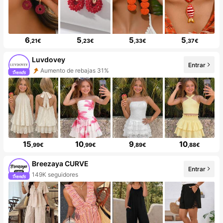
6
5
5
5
,21€
,23€
,33€
,37€
Luvdovey
Entrar
Aumento de rebajas 31%
15
10
9
10
,99€
,99€
,89€
,88€
Breezaya CURVE
Entrar
149K seguidores