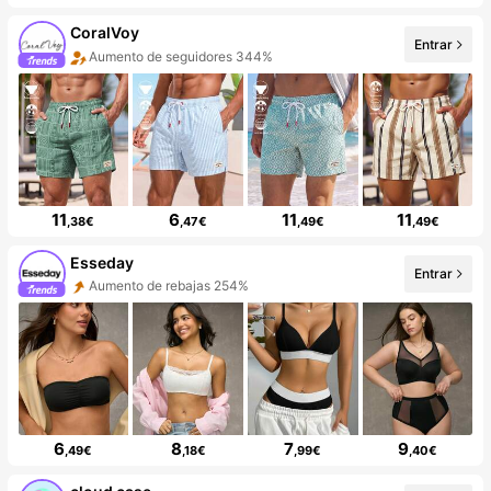
CoralVoy
Entrar
Aumento de seguidores 344%
11
6
11
11
,38€
,47€
,49€
,49€
Esseday
Entrar
Aumento de rebajas 254%
6
8
7
9
,49€
,18€
,99€
,40€