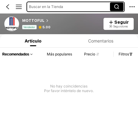
Buscar en la Tienda
MOTTOFUL
Seguir
Información del producto: Divulgación de precios, detalles de ventas y existencias.
36 Seguidores
5.00
Vendedor
Artículo
Comentarios
Recomendados
Más populares
Precio
Filtros
No hay coincidencias
Por favor inténtelo de nuevo.