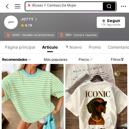
Camisetas De Mujer
Camisetas De Tallas Grandes
JOTTY
Seguir
17K Seguidores
4.79
Información del producto: Divulgación de precios, detalles de ventas y existencias.
500K+ Vendido recientemente
99K+ Compra repetida
Página principal
Artículo
Nuevo
Promo
Comentari
Recomendados
Más populares
Precio
Filtros