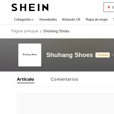
S
Use up 
Categorías
Novedades
Almacén UE
Ropa de mujer
Página principal
Shuhang Shoes
/
Shuhang Shoes
Vendedor
Artículo
Comentarios