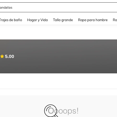
andalias
and down arrow keys to navigate search Búsqueda Reciente and Buscar y Encontr
Trajes de baño
Hogar y Vida
Talla grande
Ropa para hombre
Ro
5.00