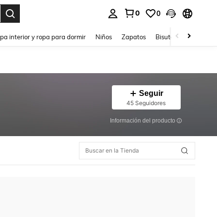
0
0
ar. Press Enter to select.
pa interior y ropa para dormir
Niños
Zapatos
Bisutería Y Accesorio
Seguir
45 Seguidores
Información del producto