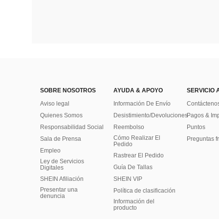
SOBRE NOSOTROS
AYUDA & APOYO
SERVICIO 
Aviso legal
Información De Envío
Contácteno
Quienes Somos
Desistimiento/Devoluciones
Pagos & Im
Responsabilidad Social
Reembolso
Puntos
Cómo Realizar El
Sala de Prensa
Preguntas f
Pedido
Empleo
Rastrear El Pedido
Ley de Servicios
Guía De Tallas
Digitales
SHEIN Afiliación
SHEIN VIP
Presentar una
Política de clasificación
denuncia
​Información del
producto