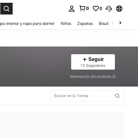
0
0
ar. Press Enter to select.
pa interior y ropa para dormir
Niños
Zapatos
Bisutería Y Accesorio
Seguir
13 Seguidores
Información del producto