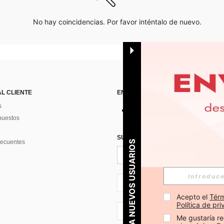
No hay coincidencias. Por favor inténtalo de nuevo.
AL CLIENTE
ENCUÉNTRANOS EN
s
puestos
SUSCRÍBETE PARA RECIBIR OFERTA
recuentes
PARA NUEVOS USUARIOS
ES + 34
Acepto el 
Térm
Política de pr
ES + 34
Me gustaría re