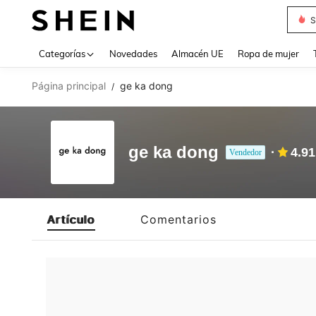
S
Use up 
Categorías
Novedades
Almacén UE
Ropa de mujer
Página principal
ge ka dong
/
ge ka dong
4.91
Vendedor
Artículo
Comentarios