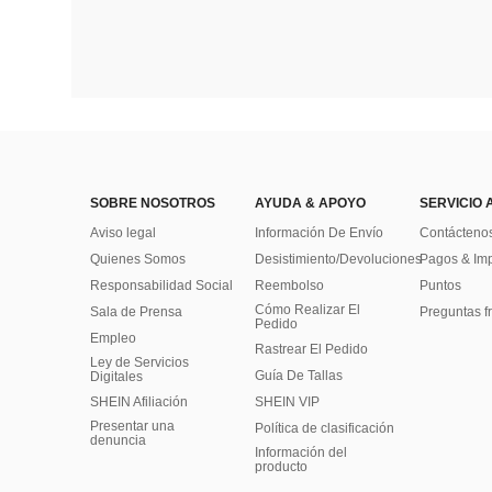
SOBRE NOSOTROS
AYUDA & APOYO
SERVICIO 
Aviso legal
Información De Envío
Contácteno
Quienes Somos
Desistimiento/Devoluciones
Pagos & Im
Responsabilidad Social
Reembolso
Puntos
Cómo Realizar El
Sala de Prensa
Preguntas f
Pedido
Empleo
Rastrear El Pedido
Ley de Servicios
Guía De Tallas
Digitales
SHEIN Afiliación
SHEIN VIP
Presentar una
Política de clasificación
denuncia
​Información del
producto