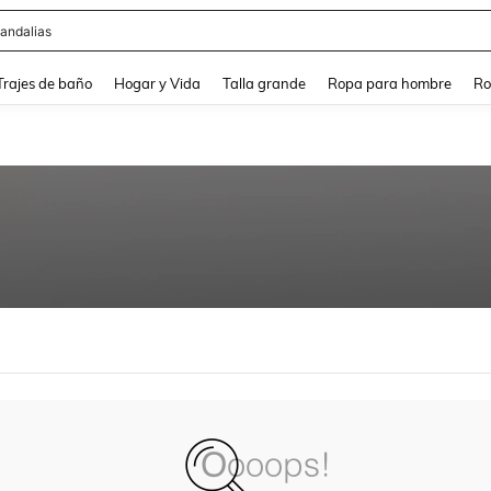
andalias
and down arrow keys to navigate search Búsqueda Reciente and Buscar y Encontr
Trajes de baño
Hogar y Vida
Talla grande
Ropa para hombre
Ro