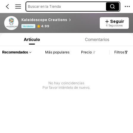
Buscar en la Tienda
Kaleidoscope Creations
Seguir
Información del producto: Divulgación de precios, detalles de ventas y existencias.
4 Seguidores
4.99
Vendedor
Artículo
Comentarios
Recomendados
Más populares
Precio
Filtros
No hay coincidencias
Por favor inténtelo de nuevo.