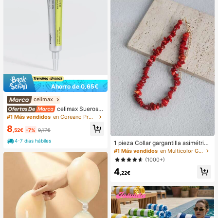
Ahorro de 0,65€
celimax
celimax Sueros y
tratamiento facial
#1 Más vendidos
en Coreano Protección de la piel
8
,52€
-7%
9,17€
4-7 días hábiles
1 pieza Collar gargantilla asimétrico
ajustable de estilo bohemio en colo
#1 Más vendidos
en Multicolor Gargantillas para mujer
r rojo natural, joyería de uso diario Y
(1000+)
2K, regalo para el Día de la Madre
4
,22€