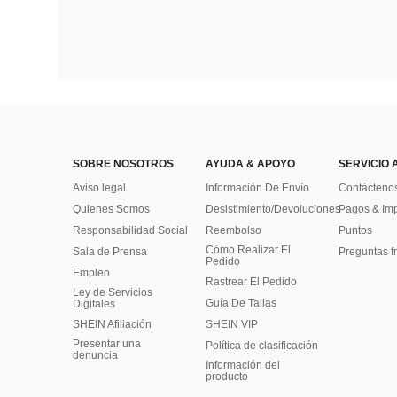
SOBRE NOSOTROS
AYUDA & APOYO
SERVICIO 
Aviso legal
Información De Envío
Contácteno
Quienes Somos
Desistimiento/Devoluciones
Pagos & Im
Responsabilidad Social
Reembolso
Puntos
Cómo Realizar El
Sala de Prensa
Preguntas f
Pedido
Empleo
Rastrear El Pedido
Ley de Servicios
Guía De Tallas
Digitales
SHEIN Afiliación
SHEIN VIP
Presentar una
Política de clasificación
denuncia
​Información del
producto