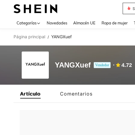
S
Use up 
Categorías
Novedades
Almacén UE
Ropa de mujer
Página principal
YANGXuef
/
YANGXuef
4.72
Vendedor
Artículo
Comentarios