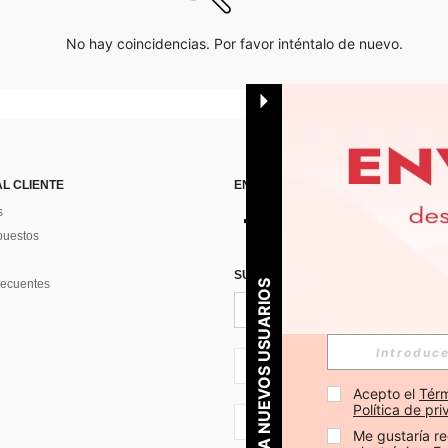
No hay coincidencias. Por favor inténtalo de nuevo.
AL CLIENTE
ENCUÉNTRANOS EN
s
puestos
SUSCRÍBETE PARA RECIBIR OFERTA
recuentes
PARA NUEVOS USUARIOS
ES + 34
Acepto el 
Térm
Política de pr
ES + 34
Me gustaría re