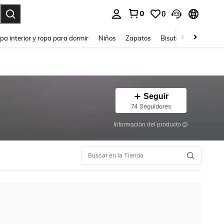
0
0
ar. Press Enter to select.
pa interior y ropa para dormir
Niños
Zapatos
Bisutería Y Accesorio
Seguir
74 Seguidores
Información del producto