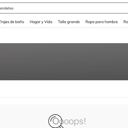
andalias
and down arrow keys to navigate search Búsqueda Reciente and Buscar y Encontr
Trajes de baño
Hogar y Vida
Talla grande
Ropa para hombre
Ro