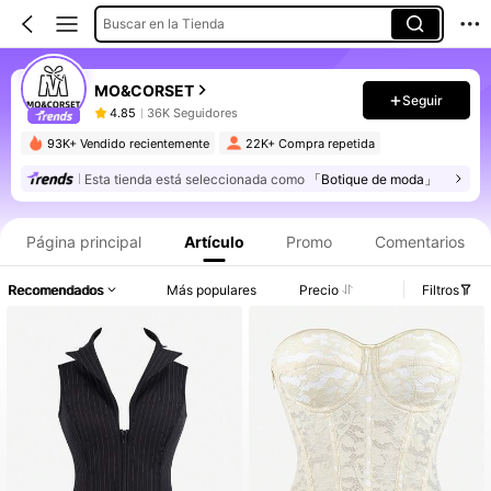
Buscar en la Tienda
MO&CORSET
Seguir
4.85
36K Seguidores
93K+ Vendido recientemente
22K+ Compra repetida
Esta tienda está seleccionada como
「Botique de moda」
Información del producto: Divulgación de precios, detalles de ventas y existencias.
Página principal
Artículo
Promo
Comentarios
Recomendados
Más populares
Precio
Filtros