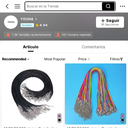
Buscar en la Tienda
YOUHA
Seguir
36 Seguidores
4.94
Vendedor
Información del producto: Divulgación de precios, detalles de ventas y existencias.
1.3K Vendido recientemente
521 Compra repetida
Artículo
Comentarios
Recommended
Most Popular
Price
Filtros