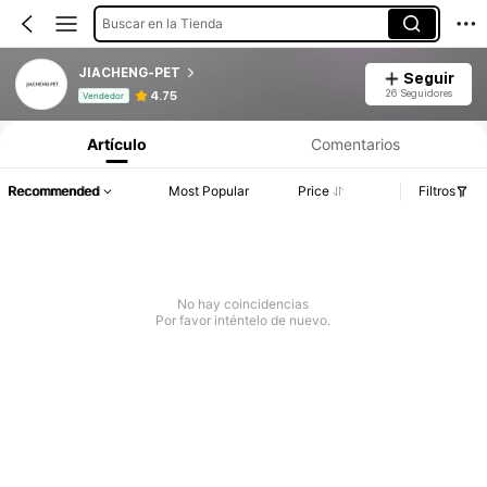
Buscar en la Tienda
JIACHENG-PET
Seguir
Información del producto: Divulgación de precios, detalles de ventas y existencias.
26 Seguidores
4.75
Vendedor
Artículo
Comentarios
Recommended
Most Popular
Price
Filtros
No hay coincidencias
Por favor inténtelo de nuevo.