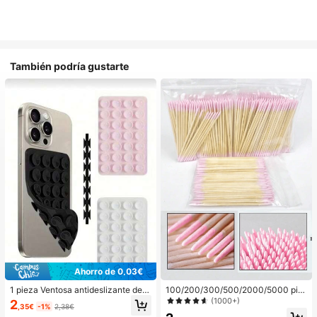
También podría gustarte
Ahorro de 0,03€
1 pieza Ventosa antideslizante de si
100/200/300/500/2000/5000 pie
licona para teléfono, 28 piezas Vent
zas/20 piezas Palitos aplicadores d
(1000+)
2
,35€
-1%
2,38€
osas de silicona (almohadillas auto
e esmalte de uñas de doble extrem