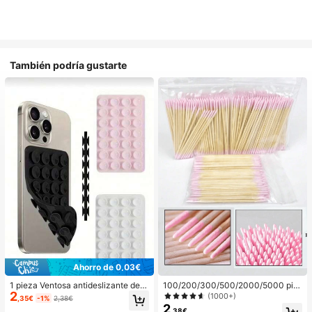
También podría gustarte
Ahorro de 0,03€
1 pieza Ventosa antideslizante de si
100/200/300/500/2000/5000 pie
2
licona para teléfono, 28 piezas Vent
zas/20 piezas Palitos aplicadores d
(1000+)
,35€
-1%
2,38€
osas de silicona (almohadillas auto
e esmalte de uñas de doble extrem
2
,38€