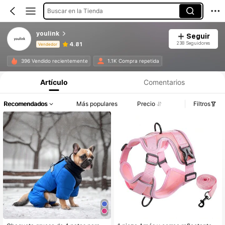
Buscar en la Tienda
youlink
Seguir
238 Seguidores
4.81
Vendedor
Información del producto: Divulgación de precios, detalles de ventas y existencias.
396 Vendido recientemente
1.1K Compra repetida
Artículo
Comentarios
Recomendados
Más populares
Precio
Filtros