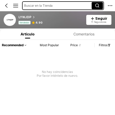
Buscar en la Tienda
LYWJDP
Seguir
Información del producto: Divulgación de precios, detalles de ventas y existencias.
11 Seguidores
4.90
Vendedor
Artículo
Comentarios
Recommended
Most Popular
Price
Filtros
No hay coincidencias
Por favor inténtelo de nuevo.