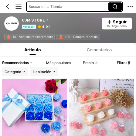
Buscar en la Tienda
CJM STORE
Seguir
153 Seguidores
4.91
Vendedor
Información del producto: Divulgación de precios, detalles de ventas y existencias.
1K+ Vendido recientemente
100+ Compra repetida
Artículo
Comentarios
Recomendados
Más populares
Precio
Filtros
Categoría
Habitación