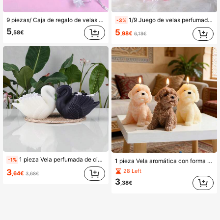
9 piezas/ Caja de regalo de velas aromáticas de rosas simuladas, velas aromáticas hechas a mano, adecuadas para recuerdos, regalos del Día de San Valentín, velas de cumpleaños, decoración del hogar, decoración navideña, decoración de habitaciones, accesorios para el hogar, velas con forma de rosa, regalo del Día de la Madre
1/9 Juego de velas perfumadas a rosa de Halloween, caja de regalo. Velas de rosa, adecuadas para lugares de bodas, regalos de bodas, lugares de fiestas de Halloween, restaurantes, salas de estar, estudios de yoga, meditación, velas de cumpleaños, regalos del Día de la Madre, regalos del Día de San Valentín, regalos de cumpleaños, regalos para adultos, velas de boda, decoración del hogar, decoración de habitaciones, mejora de la fragancia y desodorización. Regalos acompañantes, incluidas bolsas de organza y tarjetas de etiqueta.
-3%
5
5
,58€
,98€
6,19€
1 pieza Vela perfumada de cisne blanco hecha a mano, adecuada como recuerdo, regalo del Día de San Valentín, decoración del hogar, decoración navideña, accesorio del hogar
-1%
1 pieza Vela aromática con forma de perro, adecuada para decoración de dormitorio y sala de estar, regalos de cumpleaños, celebraciones festivas, ambiente acogedor y creativo, recuerdos, velas con forma de animales, accesorios fotográficos con fragancia. Hecha a mano con técnicas de elaboración de velas aromáticas mejoradas. Esta serie de cajas de regalo es perfecta para amigos y familiares en Navidad.
3
28 Left
,64€
3,68€
3
,38€