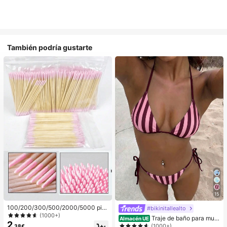
También podría gustarte
15
100/200/300/500/2000/5000 pie
#bikinitallealto
zas/20 piezas Palitos aplicadores d
(1000+)
Traje de baño para muje
Almacén UE
e esmalte de uñas de doble extrem
2
r; Moda; Traje de baño de dos pieza
(1000+)
,38€