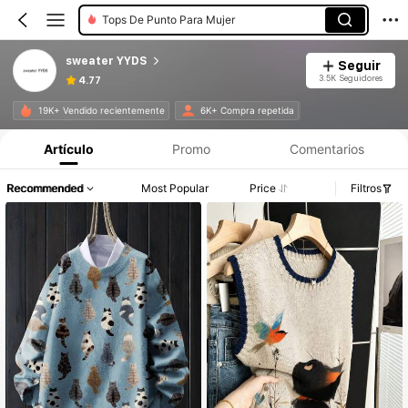
Jerséis De Mujer
sweater YYDS
Seguir
3.5K Seguidores
4.77
Información del producto: Divulgación de precios, detalles de ventas y existencias.
19K+ Vendido recientemente
6K+ Compra repetida
Artículo
Promo
Comentarios
Recommended
Most Popular
Price
Filtros