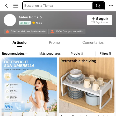
Buscar en la Tienda
Aidou Home
Seguir
119 Seguidores
4.67
Vendedor
Información del producto: Divulgación de precios, detalles de ventas y existencias.
2K+ Vendido recientemente
100+ Compra repetida
Artículo
Promo
Comentarios
Recomendados
Más populares
Precio
Filtros