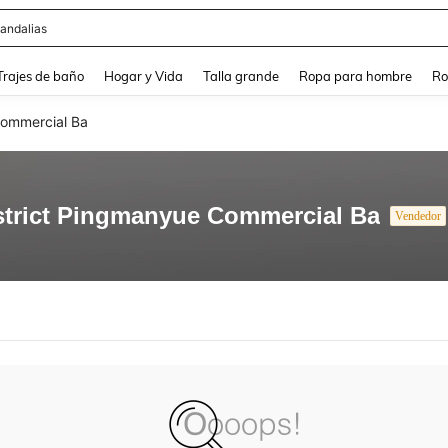
andalias
and down arrow keys to navigate search Búsqueda Reciente and Buscar y Encontr
Trajes de baño
Hogar y Vida
Talla grande
Ropa para hombre
Ro
Commercial Ba
trict Pingmanyue Commercial Ba
Vendedor