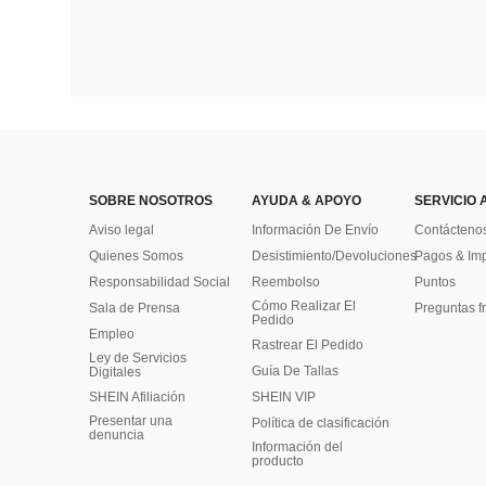
SOBRE NOSOTROS
AYUDA & APOYO
SERVICIO 
Aviso legal
Información De Envío
Contácteno
Quienes Somos
Desistimiento/Devoluciones
Pagos & Im
Responsabilidad Social
Reembolso
Puntos
Cómo Realizar El
Sala de Prensa
Preguntas f
Pedido
Empleo
Rastrear El Pedido
Ley de Servicios
Guía De Tallas
Digitales
SHEIN Afiliación
SHEIN VIP
Presentar una
Política de clasificación
denuncia
​Información del
producto