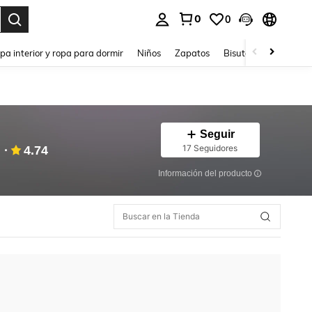
0
0
ar. Press Enter to select.
pa interior y ropa para dormir
Niños
Zapatos
Bisutería Y Accesorio
Seguir
17 Seguidores
4.74
Información del producto