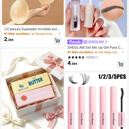
1/2 piezas Sujetador invisible autoa
dhesivo de silicona sin tirantes para
#1 Más vendidos
en Accesorios antideslizantes para ropa
mujeres, adecuado para vestidos d
2
,28€
e tirantes finos y vestidos de novia,
SHEGLAM
efecto de elevación, sujetador invis
SHEGLAM Set Me Up Gel Para Cej
ible transpirable para el verano
as Marca De Belleza CosméTica M
#1 Más vendidos
en De larga duración Cejas
aquillaje Para Mujeres Y NiñAs
(1000+)
4
,58€