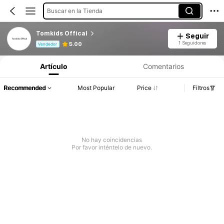
Buscar en la Tienda
Tomkids Offical
Seguir
Información del producto: Divulgación de precios, detalles de ventas y existencias.
1 Seguidores
5.00
Vendedor
Artículo
Comentarios
Recommended
Most Popular
Price
Filtros
No hay coincidencias
Por favor inténtelo de nuevo.