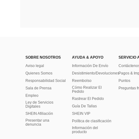
SOBRE NOSOTROS
AYUDA & APOYO
SERVICIO 
Aviso legal
Información De Envío
Contácteno
Quienes Somos
Desistimiento/Devoluciones
Pagos & Im
Responsabilidad Social
Reembolso
Puntos
Cómo Realizar El
Sala de Prensa
Preguntas f
Pedido
Empleo
Rastrear El Pedido
Ley de Servicios
Guía De Tallas
Digitales
SHEIN Afiliación
SHEIN VIP
Presentar una
Política de clasificación
denuncia
​Información del
producto