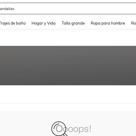
andalias
and down arrow keys to navigate search Búsqueda Reciente and Buscar y Encontr
Trajes de baño
Hogar y Vida
Talla grande
Ropa para hombre
Ro