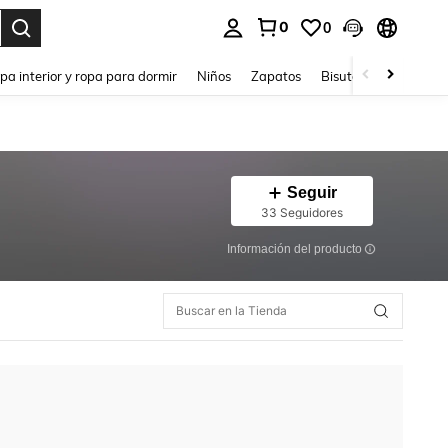
0
0
ar. Press Enter to select.
pa interior y ropa para dormir
Niños
Zapatos
Bisutería Y Accesorio
Seguir
33 Seguidores
Información del producto