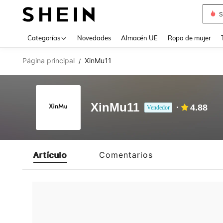
S
Use up 
Categorías
Novedades
Almacén UE
Ropa de mujer
Página principal
XinMu11
/
XinMu11
4.88
Vendedor
Artículo
Comentarios