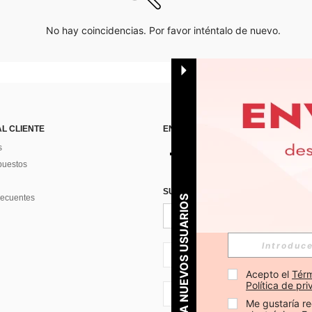
No hay coincidencias. Por favor inténtalo de nuevo.
AL CLIENTE
ENCUÉNTRANOS EN
s
puestos
SUSCRÍBETE PARA RECIBIR OFERTA
recuentes
PARA NUEVOS USUARIOS
ES + 34
Acepto el 
Térm
Política de pr
ES + 34
Me gustaría re