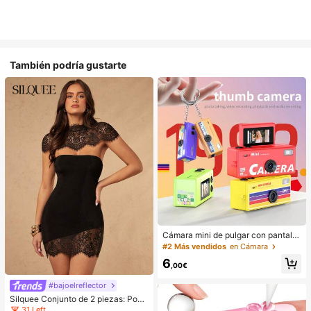
También podría gustarte
Cámara mini de pulgar con pantalla
giratoria, compatible con captura d
#2 Más vendidos
en Cámara
e fotos y carga al teléfono, accesori
6
o para mochila
,00€
#bajoelreflector
Silquee Conjunto de 2 piezas: Ponc
ho capa de encaje irregular y vestid
31 Left