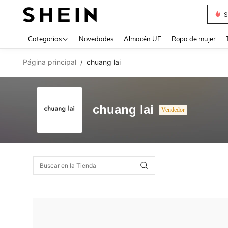
S
Use up 
Categorías
Novedades
Almacén UE
Ropa de mujer
Página principal
chuang lai
/
chuang lai
Vendedor