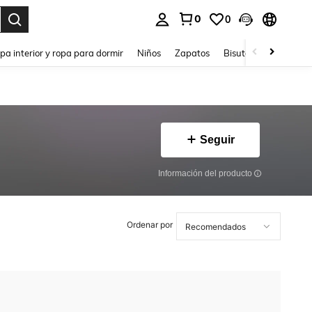
0
0
ar. Press Enter to select.
pa interior y ropa para dormir
Niños
Zapatos
Bisutería Y Accesorio
Seguir
Información del producto
Ordenar por