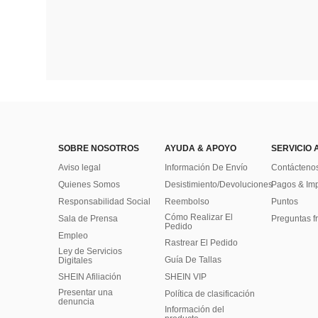
SOBRE NOSOTROS
AYUDA & APOYO
SERVICIO 
Aviso legal
Información De Envío
Contácteno
Quienes Somos
Desistimiento/Devoluciones
Pagos & Im
Responsabilidad Social
Reembolso
Puntos
Cómo Realizar El
Sala de Prensa
Preguntas f
Pedido
Empleo
Rastrear El Pedido
Ley de Servicios
Guía De Tallas
Digitales
SHEIN Afiliación
SHEIN VIP
Presentar una
Política de clasificación
denuncia
​Información del