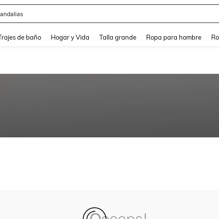
andalias
and down arrow keys to navigate search Búsqueda Reciente and Buscar y Encontr
Trajes de baño
Hogar y Vida
Talla grande
Ropa para hombre
Ro