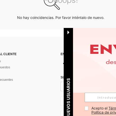
No hay coincidencias. Por favor inténtalo de nuevo.
AL CLIENTE
ENCUÉNTRANOS EN
s
puestos
SUSCRÍBETE PARA RECIBIR OFERTA
recuentes
PARA NUEVOS USUARIOS
ES + 34
Acepto el 
Térm
Política de pr
ES + 34