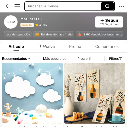
Buscar en la Tienda
Mori craft
Seguir
577 Seguidores
4.85
Vendedor
Información del producto: Divulgación de precios, detalles de ventas y existencias.
n alta tasa de repetición
Establecido hace 1 año
8.6K Vendido recientemente
Artículo
Nuevo
Promo
Comentarios
Recomendados
Más populares
Precio
Filtros