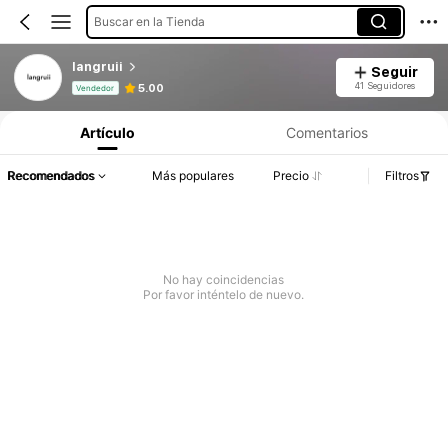
Buscar en la Tienda
langruii
Seguir
Información del producto: Divulgación de precios, detalles de ventas y existencias.
41 Seguidores
5.00
Vendedor
Artículo
Comentarios
Recomendados
Más populares
Precio
Filtros
No hay coincidencias
Por favor inténtelo de nuevo.