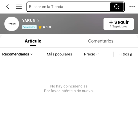
Buscar en la Tienda
YARUN
Seguir
Información del producto: Divulgación de precios, detalles de ventas y existencias.
1 Seguidores
4.90
Vendedor
Artículo
Comentarios
Recomendados
Más populares
Precio
Filtros
No hay coincidencias
Por favor inténtelo de nuevo.