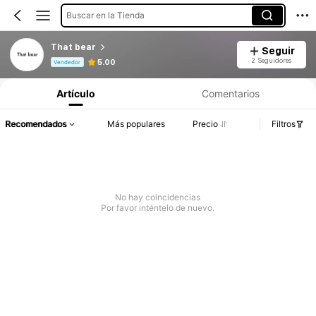
Buscar en la Tienda
That bear
Seguir
Información del producto: Divulgación de precios, detalles de ventas y existencias.
2 Seguidores
5.00
Vendedor
Artículo
Comentarios
Recomendados
Más populares
Precio
Filtros
No hay coincidencias
Por favor inténtelo de nuevo.