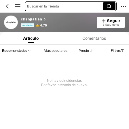
Buscar en la Tienda
chenjiatian
Seguir
Información del producto: Divulgación de precios, detalles de ventas y existencias.
2 Seguidores
4.75
Vendedor
Artículo
Comentarios
Recomendados
Más populares
Precio
Filtros
No hay coincidencias
Por favor inténtelo de nuevo.