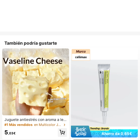
También podría gustarte
Juguete antiestrés con aroma a lec
he dulce de TPR suave y esponjoso
#1 Más vendidos
en Multicolor Juguetes para apretar para adolescen
con forma de dumpling, adorno dive
5
rtido y lindo de 5 cm para apretar, re
,03€
Ahorro de 0,65€
galo práctico y de moda, adecuado