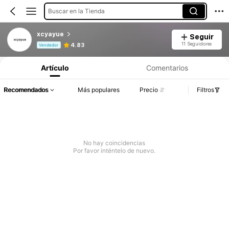
Buscar en la Tienda
xcyayue
Seguir
Información del producto: Divulgación de precios, detalles de ventas y existencias.
11 Seguidores
4.83
Vendedor
Artículo
Comentarios
Recomendados
Más populares
Precio
Filtros
No hay coincidencias
Por favor inténtelo de nuevo.