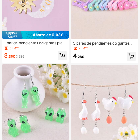
Ahorro de 0,03€
1 par de pendientes colgantes plan
5 pares de pendientes colgantes de
os en forma de sol y luna, joyería de
consola de juegos de moda, joyería
5 Left
2 Left
fiesta como regalo para mujeres
decorativa para fiestas
3
4
,35€
3,38€
,28€