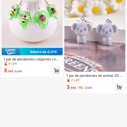
Ahorro de 0,01€
1 par de pendientes colgantes con
diseño de hojas, insectos, mariquita
6 Left
s y abejas en estilo campestre lind
3
o, accesorios de joyería para fiestas
,54€
3,55€
para mujeres
1 par de pendientes de animal 3D d
e peluche lindo de koala, joyería de
2 Left
decoración de fiesta
3
,54€
-1%
3,58€