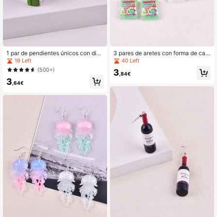
1 par de pendientes únicos con dise
3 pares de aretes con forma de car
ño 3D de botella de vino para mujer
amelos de goma, decoraciones de j
19 Left
40 Left
es
oyería para fiestas
(500+)
3
,84€
3
,64€