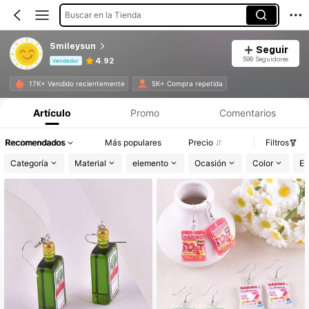
Buscar en la Tienda
Smileysun
Seguir
598 Seguidores
4.92
Vendedor
Información del producto: Divulgación de precios, detalles de ventas y existencias.
17K+ Vendido recientemente
5K+ Compra repetida
Artículo
Promo
Comentarios
Recomendados
Más populares
Precio
Filtros
Categoría
Material
elemento
Ocasión
Color
Es