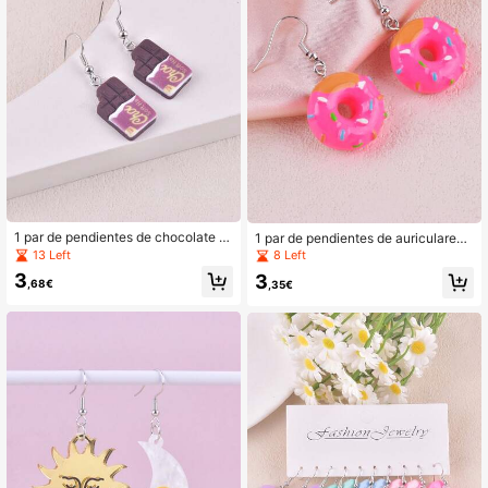
1 par de pendientes de chocolate fa
1 par de pendientes de auriculares
lso, decoración de joyería para fiest
de moda para mujeres, joyería deco
13 Left
8 Left
as
rativa para fiestas
3
3
,68€
,35€