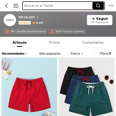
Buscar en la Tienda
MYJAJAYI
Seguir
257 Seguidores
4.90
Vendedor
Información del producto: Divulgación de precios, detalles de ventas y existencias.
4K+ Vendido recientemente
500+ Compra repetida
Artículo
Promo
Comentarios
Recomendados
Más populares
Precio
Filtros