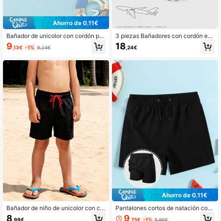
Ahorro de 0,11€
Bañador de unicolor con cordón par
3 piezas Bañadores con cordón en l
a la cintura para niño
a cintura para niño
9
18
,13€
-1%
9,24€
,24€
Ahorro de 0,11€
Bañador de niño de unicolor con co
Pantalones cortos de natación con
rdón en la cintura
cintura de cordón de unicolor para
9
8
,75€
-1%
9,86€
,99€